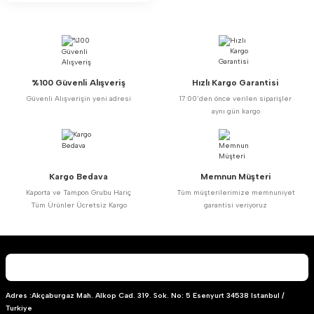
%100 Güvenli Alışveriş
Hızlı Kargo Garantisi
Güvenli Alışverişin yeni adresi
17:00’den önce verilen siparişler
aynı gün kargo
Kargo Bedava
Memnun Müşteri
Kaporta ve Tampon Grubu Hariç
Tüm müşterilerimize memnuniyet
Tüm Ürünler Ücretsiz Kargo
garantisi veriyoruz
Adres :Akçaburgaz Mah. Alkop Cad. 319. Sok. No: 5 Esenyurt 34538 Istanbul /
Turkiye