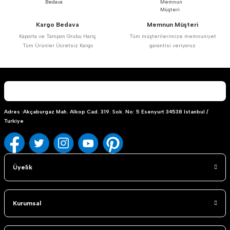
Kargo Bedava
Memnun Müşteri
Kaporta ve Tampon Grubu Hariç
Tüm müşterilerimize memnuniyet
Tüm Ürünler Ücretsiz Kargo
garantisi veriyoruz
Adres :Akçaburgaz Mah. Alkop Cad. 319. Sok. No: 5 Esenyurt 34538 Istanbul /
Turkiye
Üyelik
Kurumsal