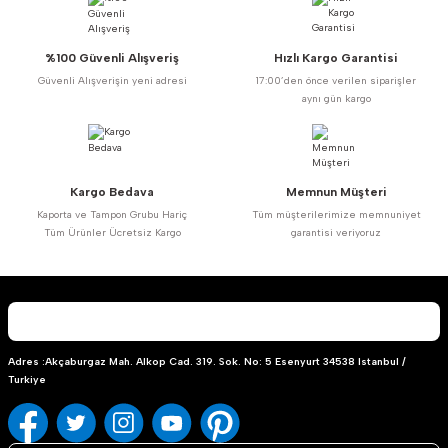
%100 Güvenli Alışveriş
Hızlı Kargo Garantisi
Güvenli Alışverişin yeni adresi
17:00’den önce verilen siparişler
aynı gün kargo
Kargo Bedava
Memnun Müşteri
Kaporta ve Tampon Grubu Hariç
Tüm müşterilerimize memnuniyet
Tüm Ürünler Ücretsiz Kargo
garantisi veriyoruz
Adres :Akçaburgaz Mah. Alkop Cad. 319. Sok. No: 5 Esenyurt 34538 Istanbul /
Turkiye