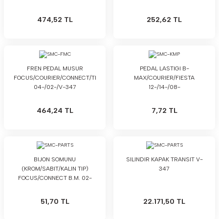
474,52 TL
252,62 TL
FREN PEDAL MUSUR
PEDAL LASTIGI B-
FOCUS/COURIER/CONNECT/TRANSIT
MAX/COURIER/FIESTA
04-/02-/V-347
12-/14-/08-
464,24 TL
7,72 TL
BIJON SOMUNU
SILINDIR KAPAK TRANSIT V-
(KROM/SABIT/KALIN TIP)
347
FOCUS/CONNECT B.M. 02-
51,70 TL
22.171,50 TL