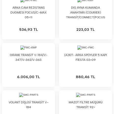
ARKA CAM REZISTANS
DIS AYNA KUMANDA
DUGMESI FOCUS/C-MAX
ANAHTARI (COURIER)
05>11
TRANSİT/CONNECT/FOCUS
B.M.
536,93 TL
223,03 TL
GRANK TRANSIT V-184/V-
(A)KIT- ARKA SPOYLER 5 KAPI
347/V-362/V-363
FİESTA 02>09
6.006,00 TL
880,46 TL
VOLANT DİŞLİSİ TRANSİT V-
MAZOT FİLTRE MÜŞÜRÜ
184
TRANSİT 92>