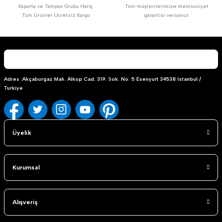
Kaporta ve Tampon Grubu Hariç
Tüm müşterilerimize memnuniyet
Tüm Ürünler Ücretsiz Kargo
garantisi veriyoruz
Adres :Akçaburgaz Mah. Alkop Cad. 319. Sok. No: 5 Esenyurt 34538 Istanbul /
Turkiye
Üyelik
Kurumsal
Alışveriş