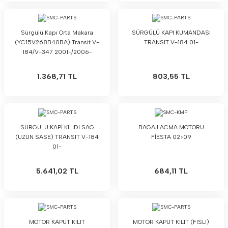
Sürgülü Kapı Orta Makara
SÜRGÜLÜ KAPI KUMANDASI
(YC15V268B40BA) Transit V-
TRANSIT V-184 01-
184/V-347 2001-/2006-
1.368,71 TL
803,55 TL
SURGULU KAPI KILIDI SAG
BAGAJ ACMA MOTORU
(UZUN SASE) TRANSIT V-184
FİESTA 02>09
01-
5.641,02 TL
684,11 TL
MOTOR KAPUT KILIT
MOTOR KAPUT KILIT (FISLI)