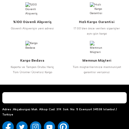
%100 Güvenli Alışveriş
Hızlı Kargo Garantisi
Güvenli Alışverişin yeni adresi
17:00’den önce verilen siparişler
aynı gün kargo
Kargo Bedava
Memnun Müşteri
Kaporta ve Tampon Grubu Hariç
Tüm müşterilerimize memnuniyet
Tüm Ürünler Ücretsiz Kargo
garantisi veriyoruz
Adres :Akçaburgaz Mah. Alkop Cad. 319. Sok. No: 5 Esenyurt 34538 Istanbul /
Turkiye