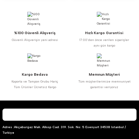
%100 Güvenli Alışveriş
Hızlı Kargo Garantisi
Güvenli Alışverişin yeni adresi
17:00’den önce verilen siparişler
aynı gün kargo
Kargo Bedava
Memnun Müşteri
Kaporta ve Tampon Grubu Hariç
Tüm müşterilerimize memnuniyet
Tüm Ürünler Ücretsiz Kargo
garantisi veriyoruz
Adres :Akçaburgaz Mah. Alkop Cad. 319. Sok. No: 5 Esenyurt 34538 Istanbul /
Turkiye