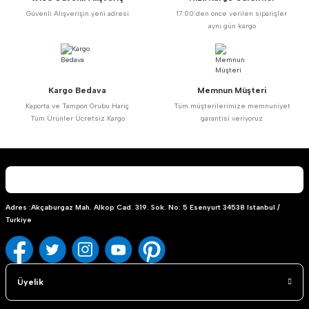
Güvenli Alışverişin yeni adresi
17:00’den önce verilen siparişler
Ürün açıklamasında eksik bilgiler bulunuyor.
aynı gün kargo
Ürün bilgilerinde hatalar bulunuyor.
Ürün fiyatı diğer sitelerden daha pahalı.
Bu ürüne benzer farklı alternatifler olmalı.
Kargo Bedava
Memnun Müşteri
Kaporta ve Tampon Grubu Hariç
Tüm müşterilerimize memnuniyet
Tüm Ürünler Ücretsiz Kargo
garantisi veriyoruz
Gönder
Adres :Akçaburgaz Mah. Alkop Cad. 319. Sok. No: 5 Esenyurt 34538 Istanbul /
Turkiye
Üyelik