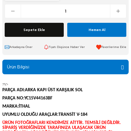
KLİMA-HAVALANDIRMA
FORD YEDEK PARÇA
KONTAKLAR
FREN-DEBRİYAJ
Sepete Ekle
Hemen Al
MOTOR-MEKANİK
KİLİTLER VE
ŞANZIMAN-VİTES
MENTEŞELER
Arkadaşına Öner
Fiyatı Düşünce Haber Ver
SENSÖRLER
KLİMA-HAVALANDIRMA
Ürün Bilgisi
KONTAKLAR
SİLECEKLER
7%">
MOTOR-MEKANİK
SÜZGEÇ VE ÇUBUKLAR
PARÇA ADI:ARKA KAPI ÜST KARŞILIK SOL
PARÇA NO:YC15V44163BF
ŞANZIMAN-VİTES
YÜRÜYEN-KAROSER
MARKA:İTHAL
UYUMLU OLDUĞU ARAÇLAR:
TRANSİT V-184
SENSÖRLER
ÜRÜN FOTOĞRAFLARI KENDİMİZE AİTTİR. TEMSİLİ DEĞİLDİR.
SİPARİŞ VERDİĞİNİZDE TARAFINIZA ULAŞACAK ÜRÜN