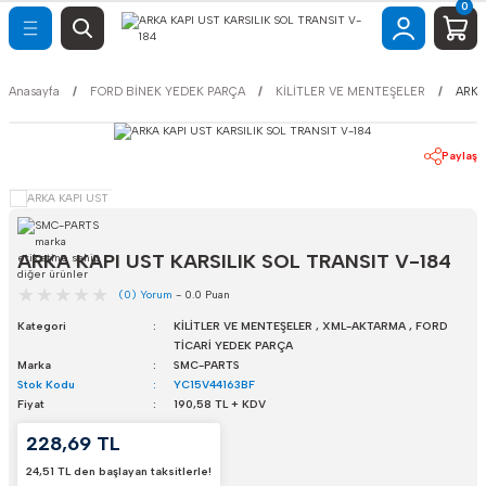
0
Geri Dön
Geri Dön
Geri Dön
Geri Dön
K YEDEK PARÇA
İ YEDEK PARÇA
UAR
SETLERİ
Anasayfa
FORD BİNEK YEDEK PARÇA
KİLİTLER VE MENTEŞELER
ARKA
AYDINLATMA
AKS-AKS TAŞIYICILAR
AKS-AKS TAŞIYICILAR
FORD BAKIM SETLERİ
Paylaş
BORULAR VE
İÇ AKSESUAR
FİAT BAKIM SETLERİ
BAGAJ AMORTİSÖRLERİ
HORTUMLAR
BORULAR VE
APORTA
OPEL BAKIM SETLERİ
ARKA KAPI UST KARSILIK SOL TRANSIT V-184
DEPO-KAPAK
HORTUMLAR
(0) Yorum
- 0.0 Puan
HYUNDAİ BAKIM
UNİNG
DEPO-KAPAK
ELEKTRİK AKSAM
SETLERİ
Kategori
KİLİTLER VE MENTEŞELER
,
XML-AKTARMA
,
FORD
TİCARİ YEDEK PARÇA
Marka
SMC-PARTS
DÜĞMELER
FREN-DEBRİYAJ
HONDA BAKIM SETLERİ
Stok Kodu
YC15V44163BF
Fiyat
190,58 TL + KDV
KİLİTLER VE
ELEKTRİK AKSAM
228,69 TL
MENTEŞELER
24,51 TL den başlayan taksitlerle!
FİLTRELER