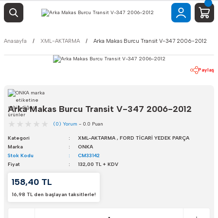
Anasayfa
XML-AKTARMA
Arka Makas Burcu Transit V-347 2006-2012
Paylaş
Arka Makas Burcu Transit V-347 2006-2012
(0) Yorum
- 0.0 Puan
Kategori
XML-AKTARMA
,
FORD TİCARİ YEDEK PARÇA
Marka
ONKA
Stok Kodu
CM33142
Fiyat
132,00 TL + KDV
158,40 TL
16,98 TL den başlayan taksitlerle!