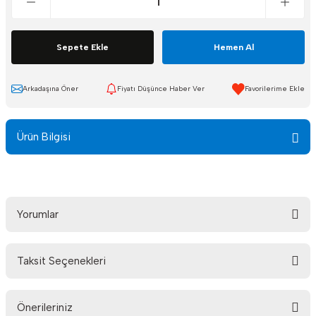
Sepete Ekle
Hemen Al
Arkadaşına Öner
Fiyatı Düşünce Haber Ver
Ürün Bilgisi
Yorumlar
Taksit Seçenekleri
Bu ürüne ilk yorumu siz yapın!
Önerileriniz