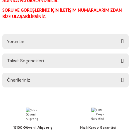
ADINIZA FATURALANDIRILIR.
SORU VE GÖRÜŞLERİNİZ İÇİN İLETİŞİM NUMARALARIMIZDAN
BİZE ULAŞABİLİRSİNİZ.
Yorumlar
Taksit Seçenekleri
Bu ürüne ilk yorumu siz yapın!
Önerileriniz
Yorum Yaz
Bu ürünün fiyat bilgisi, resim, ürün açıklamalarında ve diğer konularda
yetersiz gördüğünüz noktaları öneri formunu kullanarak tarafımıza
iletebilirsiniz.
Görüş ve önerileriniz için teşekkür ederiz.
%100 Güvenli Alışveriş
Hızlı Kargo Garantisi
Ürün resmi kalitesiz, bozuk veya görüntülenemiyor.