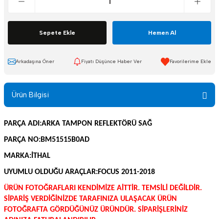
Sepete Ekle
Hemen Al
Arkadaşına Öner
Fiyatı Düşünce Haber Ver
Ürün Bilgisi
PARÇA ADI:ARKA TAMPON REFLEKTÖRÜ SAĞ
PARÇA NO:BM51515B0AD
MARKA:İTHAL
UYUMLU OLDUĞU ARAÇLAR:FOCUS 2011-2018
ÜRÜN FOTOĞRAFLARI KENDİMİZE AİTTİR. TEMSİLİ DEĞİLDİR.
SİPARİŞ VERDİĞİNİZDE TARAFINIZA ULAŞACAK ÜRÜN
FOTOĞRAFTA GÖRDÜĞÜNÜZ ÜRÜNDÜR. SİPARİŞLERİNİZ