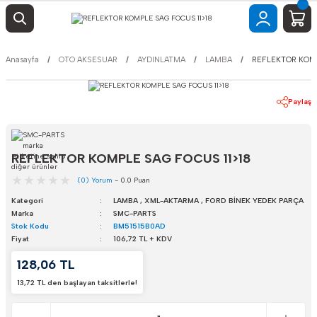
Anasayfa
OTO AKSESUAR
AYDINLATMA
LAMBA
REFLEKTOR KOMP
Paylaş
REFLEKTOR KOMPLE SAG FOCUS 11>18
(0) Yorum
- 0.0 Puan
Kategori
LAMBA
,
XML-AKTARMA
,
FORD BİNEK YEDEK PARÇA
Marka
SMC-PARTS
Stok Kodu
BM51515B0AD
Fiyat
106,72 TL + KDV
128,06 TL
13,72 TL den başlayan taksitlerle!