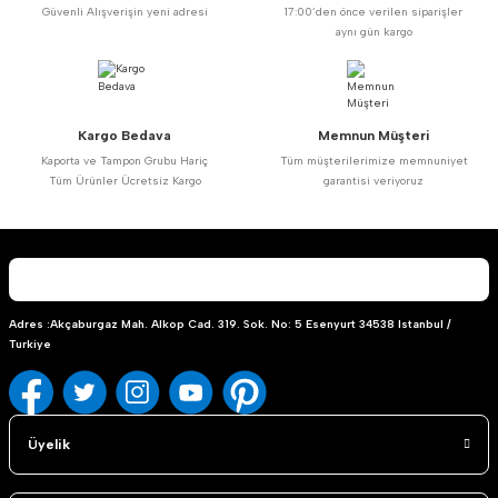
Güvenli Alışverişin yeni adresi
17:00’den önce verilen siparişler
Ürün açıklamasında eksik bilgiler bulunuyor.
aynı gün kargo
Ürün bilgilerinde hatalar bulunuyor.
Ürün fiyatı diğer sitelerden daha pahalı.
Bu ürüne benzer farklı alternatifler olmalı.
Kargo Bedava
Memnun Müşteri
Kaporta ve Tampon Grubu Hariç
Tüm müşterilerimize memnuniyet
Tüm Ürünler Ücretsiz Kargo
garantisi veriyoruz
Gönder
Adres :Akçaburgaz Mah. Alkop Cad. 319. Sok. No: 5 Esenyurt 34538 Istanbul /
Turkiye
Üyelik