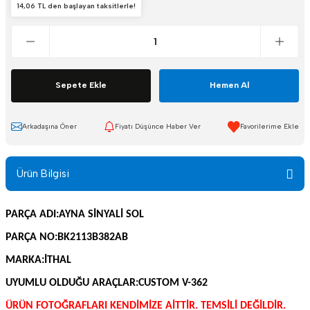
FİLTRELER
KLİMA-HAVALANDIRMA
14,06 TL den başlayan taksitlerle!
FORD YEDEK PARÇA
KONTAKLAR
FREN-DEBRİYAJ
MOTOR-MEKANİK
Sepete Ekle
Hemen Al
KİLİTLER VE
ŞANZIMAN-VİTES
MENTEŞELER
Arkadaşına Öner
Fiyatı Düşünce Haber Ver
SENSÖRLER
KLİMA-HAVALANDIRMA
Ürün Bilgisi
SİLECEKLER
KONTAKLAR
SÜZGEÇ VE ÇUBUKLAR
PARÇA ADI:AYNA SİNYALİ SOL
MOTOR-MEKANİK
PARÇA NO:BK2113B382AB
YÜRÜYEN-KAROSER
ŞANZIMAN-VİTES
MARKA:İTHAL
UYUMLU OLDUĞU ARAÇLAR:
CUSTOM V-362
SENSÖRLER
ÜRÜN FOTOĞRAFLARI KENDİMİZE AİTTİR. TEMSİLİ DEĞİLDİR.