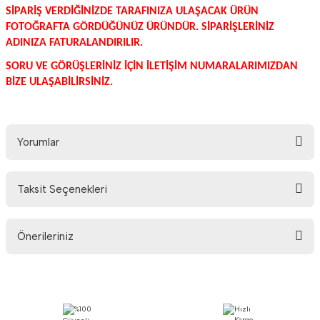
SİPARİŞ VERDİĞİNİZDE TARAFINIZA ULAŞACAK ÜRÜN
SİLECEKLER
FOTOĞRAFTA GÖRDÜĞÜNÜZ ÜRÜNDÜR. SİPARİŞLERİNİZ
ADINIZA FATURALANDIRILIR.
SÜZGEÇ VE ÇUBUKLAR
SORU VE GÖRÜŞLERİNİZ İÇİN İLETİŞİM NUMARALARIMIZDAN
BİZE ULAŞABİLİRSİNİZ.
YÜRÜYEN-KAROSER
Yorumlar
Taksit Seçenekleri
Bu ürüne ilk yorumu siz yapın!
Önerileriniz
Yorum Yaz
Bu ürünün fiyat bilgisi, resim, ürün açıklamalarında ve diğer konularda
yetersiz gördüğünüz noktaları öneri formunu kullanarak tarafımıza
iletebilirsiniz.
Görüş ve önerileriniz için teşekkür ederiz.