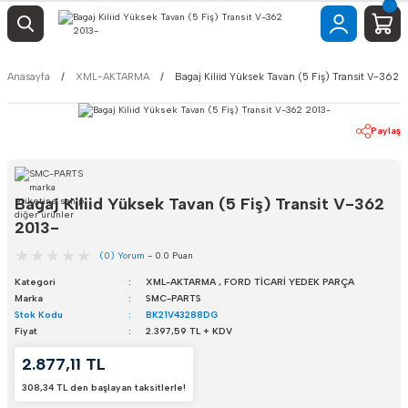
Anasayfa
XML-AKTARMA
Bagaj Kiliid Yüksek Tavan (5 Fiş) Transit V-362 
Paylaş
Bagaj Kiliid Yüksek Tavan (5 Fiş) Transit V-362
2013-
(0) Yorum
- 0.0 Puan
Kategori
XML-AKTARMA
,
FORD TİCARİ YEDEK PARÇA
Marka
SMC-PARTS
Stok Kodu
BK21V43288DG
Fiyat
2.397,59 TL + KDV
2.877,11 TL
308,34 TL den başlayan taksitlerle!