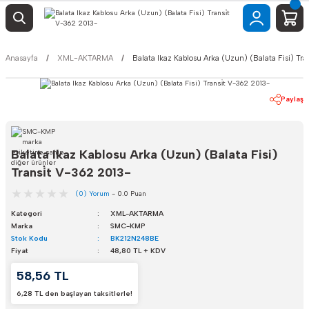
Anasayfa
XML-AKTARMA
Balata Ikaz Kablosu Arka (Uzun) (Balata Fisi) Tra
Paylaş
Balata Ikaz Kablosu Arka (Uzun) (Balata Fisi)
Transi̇t V-362 2013-
(0) Yorum
- 0.0 Puan
Kategori
XML-AKTARMA
Marka
SMC-KMP
Stok Kodu
BK212N248BE
Fiyat
48,80 TL + KDV
58,56 TL
6,28 TL den başlayan taksitlerle!