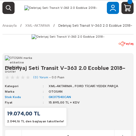
Anasayfa
XML-AKTARMA
Debriyaj Seti Transit V-363 2.0 Ecoblue 2018-
Paylaş
Debriyaj Seti Transit V-363 2.0 Ecoblue 2018-
(0) Yorum
- 0.0 Puan
Kategori
XML-AKTARMA
,
FORD TİCARİ YEDEK PARÇA
Marka
OTOSAN
Stok Kodu
GK317540CAN
Fiyat
15.895,00 TL + KDV
19.074,00 TL
2.044,16 TL den başlayan taksitlerle!