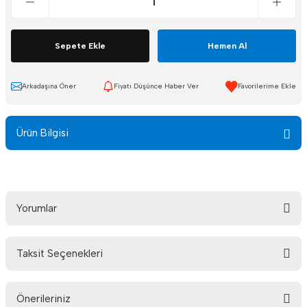
Sepete Ekle
Hemen Al
Arkadaşına Öner
Fiyatı Düşünce Haber Ver
Ürün Bilgisi
Yorumlar
Taksit Seçenekleri
Bu ürüne ilk yorumu siz yapın!
Önerileriniz