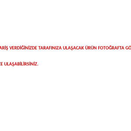
SİPARİŞ VERDİĞİNİZDE TARAFINIZA ULAŞACAK ÜRÜN FOTOĞRAFTA 
 ULAŞABİLİRSİNİZ.
etersiz gördüğünüz noktaları öneri formunu kullanarak tarafımıza iletebilirsi
Bu ürüne ilk yorumu siz yapın!
Yorum Yaz