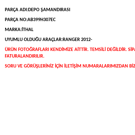
PARÇA ADI:DEPO ŞAMANDIRASI
PARÇA NO:AB399H307EC
MARKA:İTHAL
UYUMLU OLDUĞU ARAÇLAR:RANGER 2012-
ÜRÜN FOTOĞRAFLARI KENDİMİZE AİTTİR. TEMSİLİ DEĞİLDİR. 
FATURALANDIRILIR.
SORU VE GÖRÜŞLERİNİZ İÇİN İLETİŞİM NUMARALARIMIZDAN BİZE
Bu ürünün fiyat bilgisi, resim, ürün açıklamalarında ve diğer konularda y
Görüş ve önerileriniz için teşekkür ederiz.
Ürün resmi kalitesiz, bozuk veya görüntülenemiyor.
Ürün açıklamasında eksik bilgiler bulunuyor.