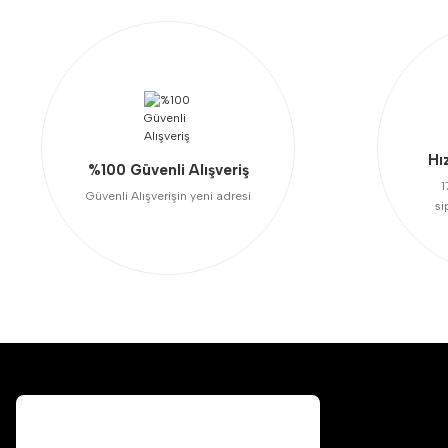
Ürün bilgilerinde hatalar bulunuyor.
Ürün fiyatı diğer sitelerden daha pahalı.
Bu ürüne benzer farklı alternatifler olmalı.
Hı
%100 Güvenli Alışveriş
1
Güvenli Alışverişin yeni adresi
si