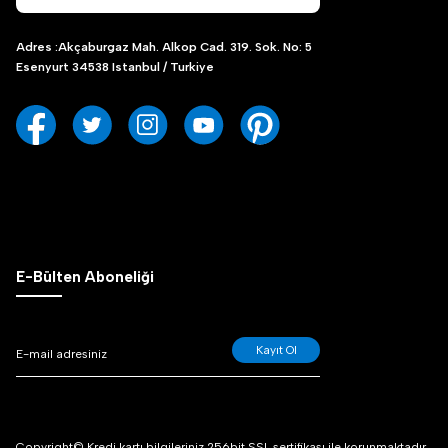
Adres :Akçaburgaz Mah. Alkop Cad. 319. Sok. No: 5
Esenyurt 34538 Istanbul / Turkiye
E-Bülten Aboneliği
Kayıt Ol
Copyright© Kredi kartı bilgileriniz 256bit SSL sertifikası ile korunmaktadır.