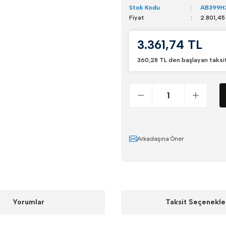
Stok Kodu
AB399H
Fiyat
2.801,45
3.361,74 TL
360,28 TL den başlayan taksit
Arkadaşına Öner
Yorumlar
Taksit Seçenekle