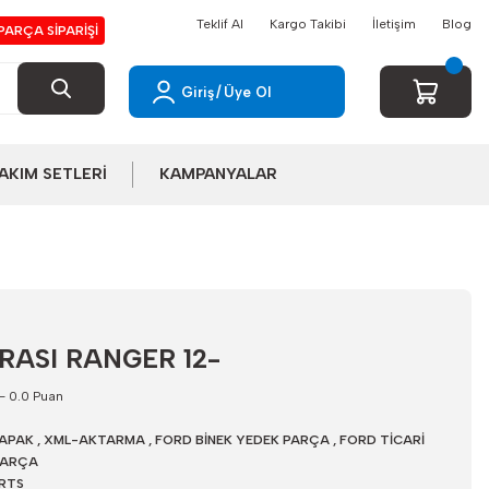
Teklif Al
Kargo Takibi
İletişim
Blog
PARÇA SİPARİŞİ
Giriş
/
Üye Ol
AKIM SETLERİ
KAMPANYALAR
ASI RANGER 12-
- 0.0 Puan
APAK
,
XML-AKTARMA
,
FORD BİNEK YEDEK PARÇA
,
FORD TİCARİ
PARÇA
RTS