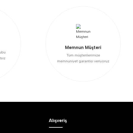
Memnun Müşteri
ubu
Tüm müşterilerimize
tsiz
memnuniyet garantisi veriyoruz
Alışveriş