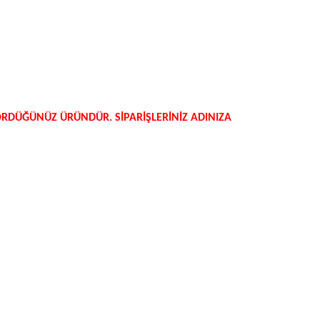
GÖRDÜĞÜNÜZ ÜRÜNDÜR. SİPARİŞLERİNİZ ADINIZA
niz.