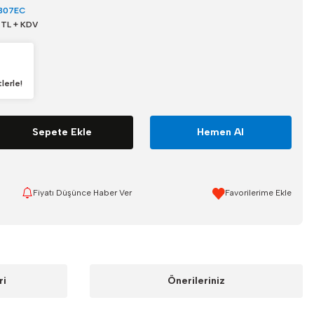
307EC
 TL + KDV
lerle!
Sepete Ekle
Hemen Al
Fiyatı Düşünce Haber Ver
ri
Önerileriniz