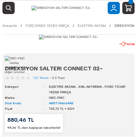
Anasayfa
FORD BİNEK YEDEK PARÇA
ELEKTRİK AKSAM
DIREKSIYON 
Paylaş
DIREKSIYON SALTERI CONNECT 02-
(0) Yorum
- 0.0 Puan
Kategori
ELEKTRİK AKSAM
,
XML-AKTARMA
,
FORD TİCARİ
YEDEK PARÇA
Marka
SMC-FMC
Stok Kodu
4M5T14A664AB
Fiyat
733,72 TL + KDV
880,46 TL
94,36 TL den başlayan taksitlerle!