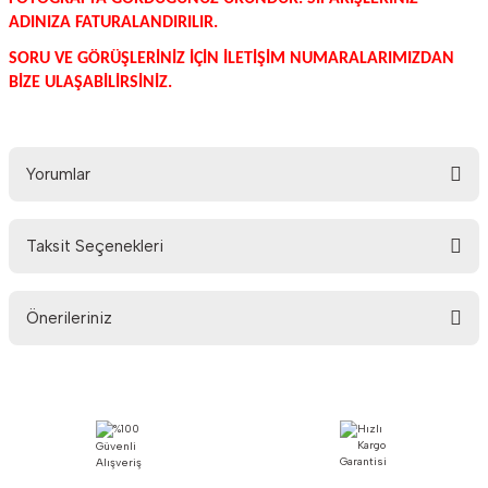
ADINIZA FATURALANDIRILIR.
SORU VE GÖRÜŞLERİNİZ İÇİN İLETİŞİM NUMARALARIMIZDAN
BİZE ULAŞABİLİRSİNİZ.
Yorumlar
Taksit Seçenekleri
Bu ürüne ilk yorumu siz yapın!
Önerileriniz
Yorum Yaz
Bu ürünün fiyat bilgisi, resim, ürün açıklamalarında ve diğer konularda
yetersiz gördüğünüz noktaları öneri formunu kullanarak tarafımıza
iletebilirsiniz.
Görüş ve önerileriniz için teşekkür ederiz.