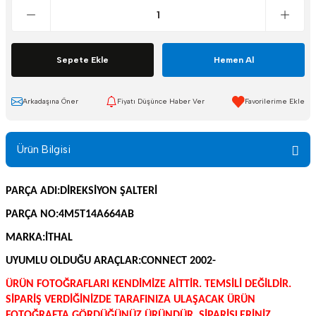
Sepete Ekle
Hemen Al
Arkadaşına Öner
Fiyatı Düşünce Haber Ver
Ürün Bilgisi
PARÇA ADI:DİREKSİYON ŞALTERİ
PARÇA NO:4M5T14A664AB
MARKA:İTHAL
UYUMLU OLDUĞU ARAÇLAR:
CONNECT 2002-
ÜRÜN FOTOĞRAFLARI KENDİMİZE AİTTİR. TEMSİLİ DEĞİLDİR.
SİPARİŞ VERDİĞİNİZDE TARAFINIZA ULAŞACAK ÜRÜN
FOTOĞRAFTA GÖRDÜĞÜNÜZ ÜRÜNDÜR. SİPARİŞLERİNİZ