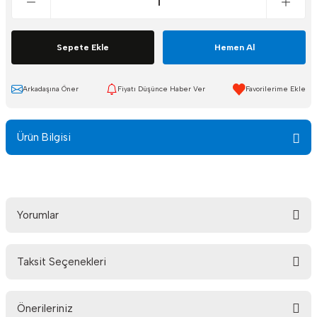
Sepete Ekle
Hemen Al
Arkadaşına Öner
Fiyatı Düşünce Haber Ver
Ürün Bilgisi
Yorumlar
Taksit Seçenekleri
Bu ürüne ilk yorumu siz yapın!
Önerileriniz