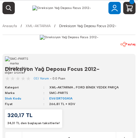
Anasayfa
XML-AKTARMA
Direksiyon Yağ Deposu Focus 2012-
Paylaş
Direksiyon Yağ Deposu Focus 2012-
(0) Yorum
- 0.0 Puan
Kategori
XML-AKTARMA
,
FORD BİNEK YEDEK PARÇA
Marka
SMC-PARTS
Stok Kodu
EV613R700A1A
Fiyat
266,81 TL + KDV
320,17 TL
34,31 TL den başlayan taksitlerle!