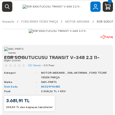
Anasayfa
FORD BİNEK YEDEK PARÇA
MOTOR-MEKANİK
EGR SOGUTUC
Paylaş
EGR SOGUTUCUSU TRANSIT V-348 2.2 11-
(0) Yorum
- 0.0 Puan
Kategori
MOTOR-MEKANİK
,
XML-AKTARMA
,
FORD TİCARİ
YEDEK PARÇA
Marka
SMC-PARTS
Stok Kodu
BK3Q9F464BE
Fiyat
3.068,26 TL + KDV
3.681,91 TL
394,59 TL den başlayan taksitlerle!