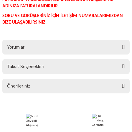
ADINIZA FATURALANDIRILIR.
SORU VE GÖRÜŞLERİNİZ İÇİN İLETİŞİM NUMARALARIMIZDAN
BİZE ULAŞABİLİRSİNİZ.
Yorumlar
Taksit Seçenekleri
Bu ürüne ilk yorumu siz yapın!
Önerileriniz
Yorum Yaz
Bu ürünün fiyat bilgisi, resim, ürün açıklamalarında ve diğer konularda
yetersiz gördüğünüz noktaları öneri formunu kullanarak tarafımıza
iletebilirsiniz.
Görüş ve önerileriniz için teşekkür ederiz.