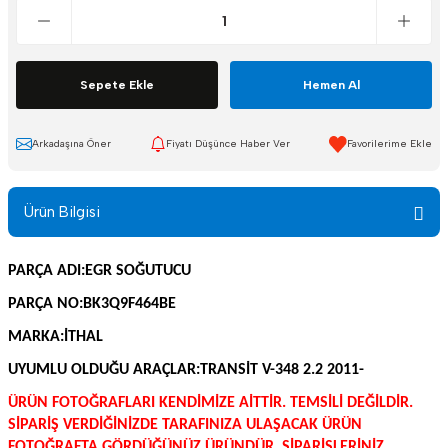
Sepete Ekle
Hemen Al
Arkadaşına Öner
Fiyatı Düşünce Haber Ver
Ürün Bilgisi
PARÇA ADI:EGR SOĞUTUCU
PARÇA NO:BK3Q9F464BE
MARKA:İTHAL
UYUMLU OLDUĞU ARAÇLAR:
TRANSİT V-348 2.2 2011-
ÜRÜN FOTOĞRAFLARI KENDİMİZE AİTTİR. TEMSİLİ DEĞİLDİR.
SİPARİŞ VERDİĞİNİZDE TARAFINIZA ULAŞACAK ÜRÜN
FOTOĞRAFTA GÖRDÜĞÜNÜZ ÜRÜNDÜR. SİPARİŞLERİNİZ