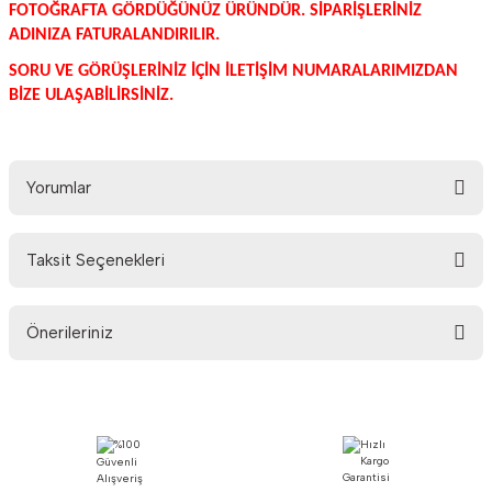
FOTOĞRAFTA GÖRDÜĞÜNÜZ ÜRÜNDÜR. SİPARİŞLERİNİZ
ADINIZA FATURALANDIRILIR.
SORU VE GÖRÜŞLERİNİZ İÇİN İLETİŞİM NUMARALARIMIZDAN
BİZE ULAŞABİLİRSİNİZ.
Yorumlar
Taksit Seçenekleri
Bu ürüne ilk yorumu siz yapın!
Önerileriniz
Yorum Yaz
Bu ürünün fiyat bilgisi, resim, ürün açıklamalarında ve diğer konularda
yetersiz gördüğünüz noktaları öneri formunu kullanarak tarafımıza
iletebilirsiniz.
Görüş ve önerileriniz için teşekkür ederiz.