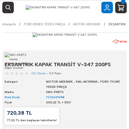
Anasayfa
FORD BİNEK YEDEK PARÇA
MOTOR-MEKANİK
EKSANTRIK K
Paylaş
EKSANTRIK KAPAK TRANSİT V-347 200PS
(0) Yorum
- 0.0 Puan
Kategori
MOTOR-MEKANİK
,
XML-AKTARMA
,
FORD TİCARİ
YEDEK PARÇA
Marka
SMC-PARTS
Stok Kodu
7C166019AB
Fiyat
600,32 TL + KDV
720,38 TL
77,20 TL den başlayan taksitlerle!