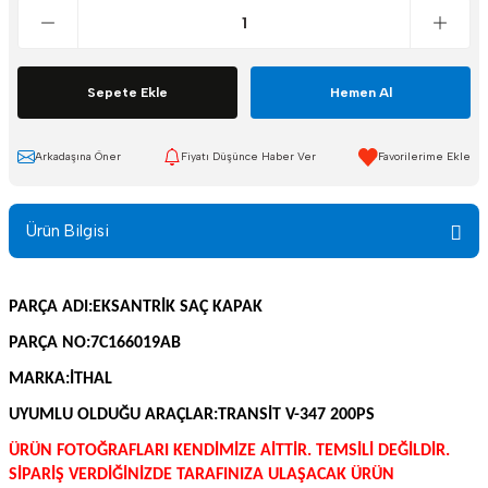
Sepete Ekle
Hemen Al
Arkadaşına Öner
Fiyatı Düşünce Haber Ver
Ürün Bilgisi
PARÇA ADI:EKSANTRİK SAÇ KAPAK
PARÇA NO:7C166019AB
MARKA:İTHAL
UYUMLU OLDUĞU ARAÇLAR:TRANSİT V-347 200PS
ÜRÜN FOTOĞRAFLARI KENDİMİZE AİTTİR. TEMSİLİ DEĞİLDİR.
SİPARİŞ VERDİĞİNİZDE TARAFINIZA ULAŞACAK ÜRÜN