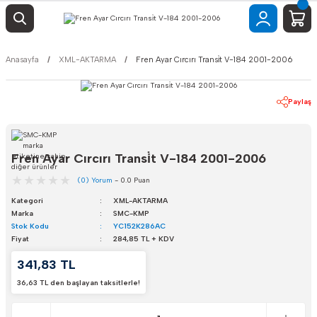
Anasayfa
XML-AKTARMA
Fren Ayar Cırcırı Transi̇t V-184 2001-2006
Paylaş
Fren Ayar Cırcırı Transi̇t V-184 2001-2006
(0) Yorum
- 0.0 Puan
Kategori
XML-AKTARMA
Marka
SMC-KMP
Stok Kodu
YC152K286AC
Fiyat
284,85 TL + KDV
341,83 TL
36,63 TL den başlayan taksitlerle!