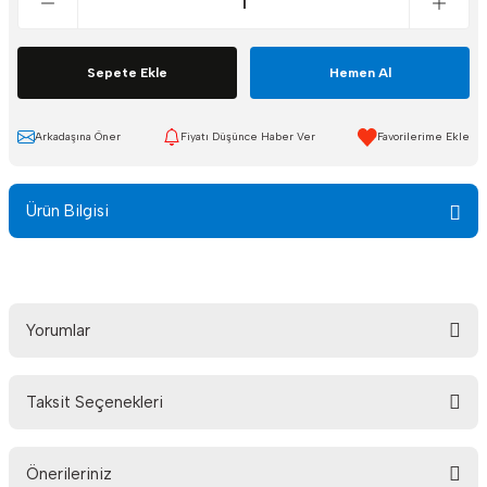
Sepete Ekle
Hemen Al
Arkadaşına Öner
Fiyatı Düşünce Haber Ver
Ürün Bilgisi
Yorumlar
Taksit Seçenekleri
Bu ürüne ilk yorumu siz yapın!
Önerileriniz