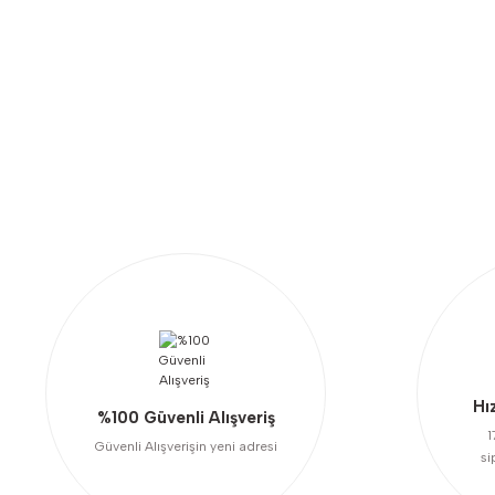
Bu ürünün fiyat bilgisi, resim, ürün açıklamalarında ve diğer konularda y
Görüş ve önerileriniz için teşekkür ederiz.
Ürün resmi kalitesiz, bozuk veya görüntülenemiyor.
Ürün açıklamasında eksik bilgiler bulunuyor.
Ürün bilgilerinde hatalar bulunuyor.
Ürün fiyatı diğer sitelerden daha pahalı.
Bu ürüne benzer farklı alternatifler olmalı.
Hı
%100 Güvenli Alışveriş
1
Güvenli Alışverişin yeni adresi
si