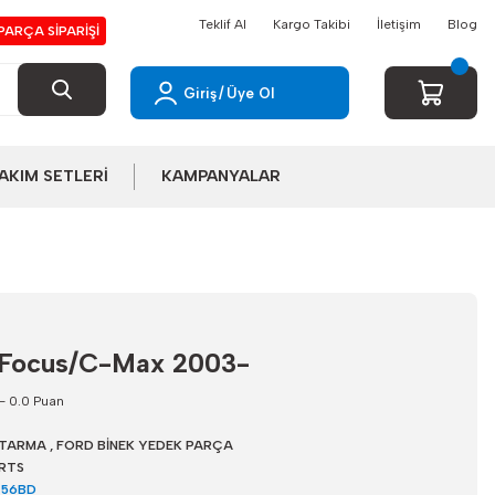
Teklif Al
Kargo Takibi
İletişim
Blog
PARÇA SİPARİŞİ
Giriş
/
Üye Ol
AKIM SETLERİ
KAMPANYALAR
u Focus/C-Max 2003-
- 0.0 Puan
TARMA
,
FORD BİNEK YEDEK PARÇA
RTS
456BD