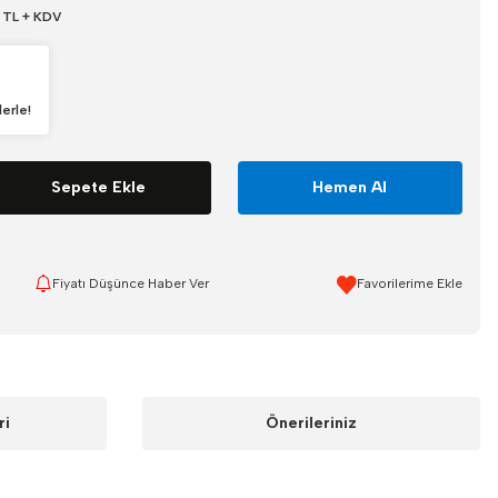
 TL + KDV
erle!
Sepete Ekle
Hemen Al
Fiyatı Düşünce Haber Ver
ri
Önerileriniz