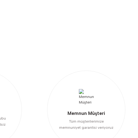
niz.
Memnun Müşteri
ubu
Tüm müşterilerimize
tsiz
memnuniyet garantisi veriyoruz