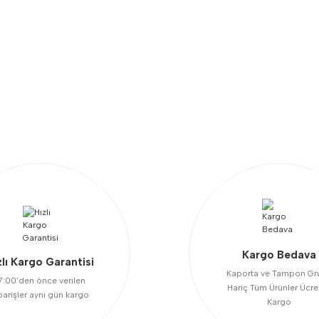
etersiz gördüğünüz noktaları öneri formunu kullanarak tarafımıza iletebilirsi
Bu ürüne ilk yorumu siz yapın!
Yorum Yaz
Kargo Bedava
zlı Kargo Garantisi
Kaporta ve Tampon Gr
7:00’den önce verilen
Hariç Tüm Ürünler Ücre
Gönder
parişler aynı gün kargo
Kargo