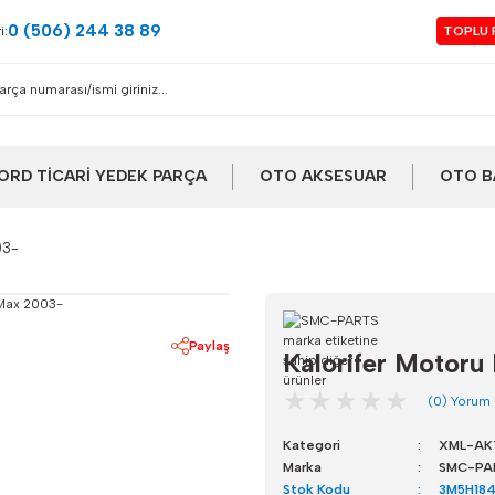
0 (506) 244 38 89
i:
TOPLU 
ORD TİCARİ YEDEK PARÇA
OTO AKSESUAR
OTO B
03-
Paylaş
Kalorifer Motor
(0) Yorum
Kategori
XML-AK
Marka
SMC-PA
Stok Kodu
3M5H18