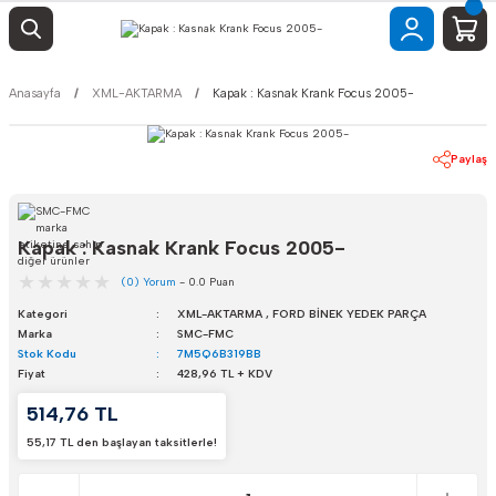
Anasayfa
XML-AKTARMA
Kapak : Kasnak Krank Focus 2005-
Paylaş
Kapak : Kasnak Krank Focus 2005-
(0) Yorum
- 0.0 Puan
Kategori
XML-AKTARMA
,
FORD BİNEK YEDEK PARÇA
Marka
SMC-FMC
Stok Kodu
7M5Q6B319BB
Fiyat
428,96 TL + KDV
514,76 TL
55,17 TL den başlayan taksitlerle!