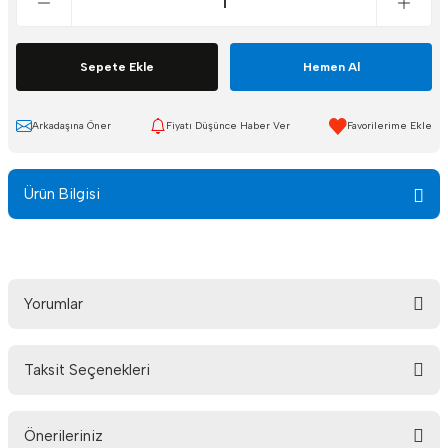
Sepete Ekle
Hemen Al
Arkadaşına Öner
Fiyatı Düşünce Haber Ver
Ürün Bilgisi
Yorumlar
Taksit Seçenekleri
Bu ürüne ilk yorumu siz yapın!
Önerileriniz