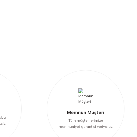
niz.
Memnun Müşteri
ubu
Tüm müşterilerimize
tsiz
memnuniyet garantisi veriyoruz