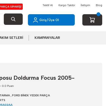
Teklif Al
Kargo Takibi
İletişim
Blog
PARÇA SİPARİŞİ
Giriş
/
Üye Ol
AKIM SETLERİ
KAMPANYALAR
eposu Doldurma Focus 2005-
- 0.0 Puan
TARMA
,
FORD BİNEK YEDEK PARÇA
RTS
05A02AA