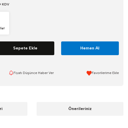
 + KDV
le!
Sepete Ekle
Hemen Al
Fiyatı Düşünce Haber Ver
ri
Önerileriniz