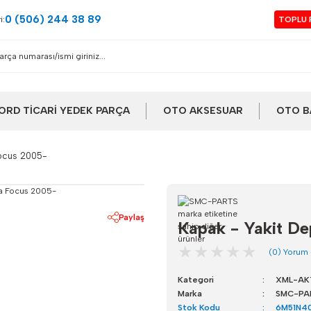
0 (506) 244 38 89
i:
TOPLU 
ORD TİCARİ YEDEK PARÇA
OTO AKSESUAR
OTO B
Focus 2005-
Paylaş
Kapak - Yakit D
(0) Yorum
Kategori
XML-AK
Marka
SMC-PA
Stok Kodu
6M51N4