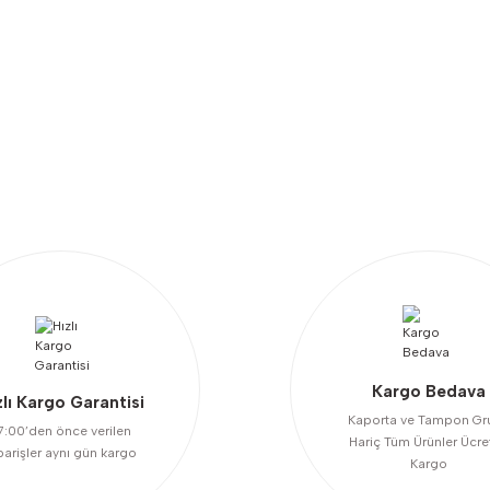
etersiz gördüğünüz noktaları öneri formunu kullanarak tarafımıza iletebilirsi
Bu ürüne ilk yorumu siz yapın!
Yorum Yaz
Kargo Bedava
zlı Kargo Garantisi
Kaporta ve Tampon Gr
7:00’den önce verilen
Hariç Tüm Ürünler Ücre
Gönder
parişler aynı gün kargo
Kargo