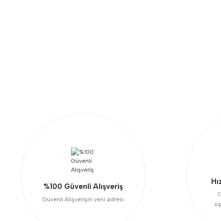
Bu ürünün fiyat bilgisi, resim, ürün açıklamalarında ve diğer konularda y
Görüş ve önerileriniz için teşekkür ederiz.
Ürün resmi kalitesiz, bozuk veya görüntülenemiyor.
Ürün açıklamasında eksik bilgiler bulunuyor.
Ürün bilgilerinde hatalar bulunuyor.
Ürün fiyatı diğer sitelerden daha pahalı.
Bu ürüne benzer farklı alternatifler olmalı.
Hı
%100 Güvenli Alışveriş
1
Güvenli Alışverişin yeni adresi
si