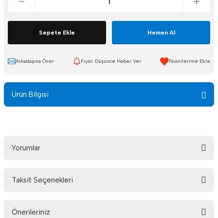
Sepete Ekle
Hemen Al
Arkadaşına Öner
Fiyatı Düşünce Haber Ver
Ürün Bilgisi
Yorumlar
Taksit Seçenekleri
Bu ürüne ilk yorumu siz yapın!
Önerileriniz