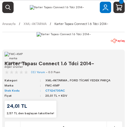
Anasayfa
XML-AKTARMA
Karter Tapası Connect 1.6 Tdci 2014-
Paylaş
Karter Tapası Connect 1.6 Tdci 2014-
(0) Yorum
- 0.0 Puan
Kategori
XML-AKTARMA
,
FORD TİCARİ YEDEK PARÇA
Marka
FMC-KMP
Stok Kodu
CT1Q6730AC
Fiyat
20,01 TL + KDV
24,01 TL
2,57 TL den başlayan taksitlerle!