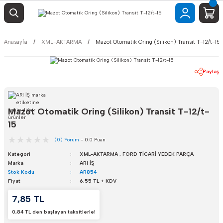
Anasayfa
XML-AKTARMA
Mazot Otomatik Oring (Silikon) Transit T-12/t-15
Paylaş
Mazot Otomatik Oring (Silikon) Transit T-12/t-
15
(0) Yorum
- 0.0 Puan
Kategori
XML-AKTARMA
,
FORD TİCARİ YEDEK PARÇA
Marka
ARI İŞ
Stok Kodu
AR854
Fiyat
6,55 TL + KDV
7,85 TL
0,84 TL den başlayan taksitlerle!