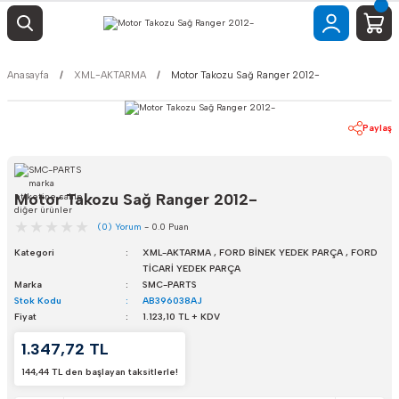
Anasayfa
XML-AKTARMA
Motor Takozu Sağ Ranger 2012-
Paylaş
Motor Takozu Sağ Ranger 2012-
(0) Yorum
- 0.0 Puan
Kategori
XML-AKTARMA
,
FORD BİNEK YEDEK PARÇA
,
FORD
TİCARİ YEDEK PARÇA
Marka
SMC-PARTS
Stok Kodu
AB396038AJ
Fiyat
1.123,10 TL + KDV
1.347,72 TL
144,44 TL den başlayan taksitlerle!