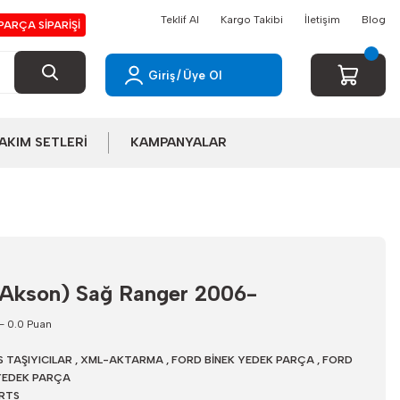
Teklif Al
Kargo Takibi
İletişim
Blog
PARÇA SİPARİŞİ
Giriş
/
Üye Ol
AKIM SETLERİ
KAMPANYALAR
(Akson) Sağ Ranger 2006-
- 0.0 Puan
 TAŞIYICILAR
,
XML-AKTARMA
,
FORD BİNEK YEDEK PARÇA
,
FORD
YEDEK PARÇA
RTS