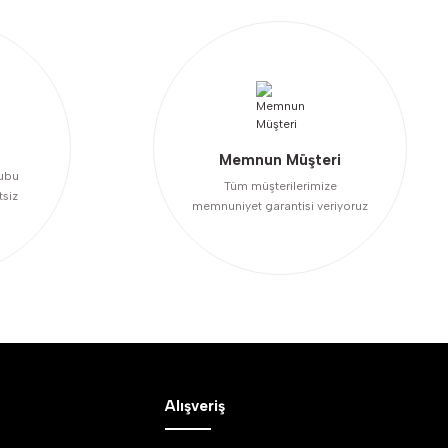
Memnun Müşteri
ubu
Tüm müşterilerimize
tsiz
memnuniyet garantisi veriyoruz
Alışveriş