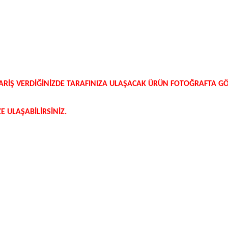
SİPARİŞ VERDİĞİNİZDE TARAFINIZA ULAŞACAK ÜRÜN FOTOĞRAFTA 
 ULAŞABİLİRSİNİZ.
etersiz gördüğünüz noktaları öneri formunu kullanarak tarafımıza iletebilirsi
Bu ürüne ilk yorumu siz yapın!
Yorum Yaz