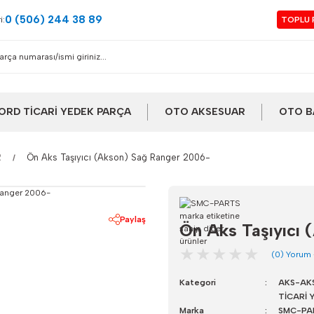
0 (506) 244 38 89
i:
TOPLU 
ORD TİCARİ YEDEK PARÇA
OTO AKSESUAR
OTO B
R
Ön Aks Taşıyıcı (Akson) Sağ Ranger 2006-
Paylaş
Ön Aks Taşıyıcı 
(0) Yorum
Kategori
AKS-AKS
TİCARİ 
Marka
SMC-PA