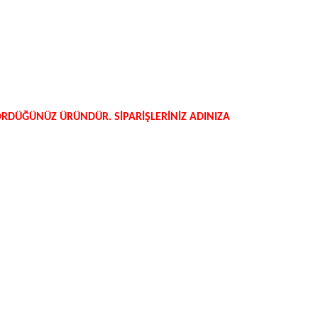
GÖRDÜĞÜNÜZ ÜRÜNDÜR. SİPARİŞLERİNİZ ADINIZA
niz.