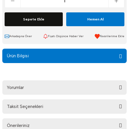
Sepete Ekle
Hemen Al
Arkadaşına Öner
Fiyatı Düşünce Haber Ver
Ürün Bilgisi
Yorumlar
Taksit Seçenekleri
Bu ürüne ilk yorumu siz yapın!
Önerileriniz