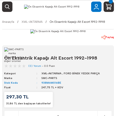
Anasayfa
XML-AKTARMA
Ön Eksantrik Kapağı Alt Escort 1992-1998
Paylaş
Ön Eksantrik Kapağı Alt Escort 1992-1998
(0) Yorum
- 0.0 Puan
Kategori
XML-AKTARMA
,
FORD BİNEK YEDEK PARÇA
Marka
SMC-PARTS
Stok Kodu
938M6M016BE
Fiyat
247,75 TL + KDV
297,30 TL
31,86 TL den başlayan taksitlerle!