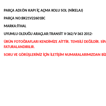
PARÇA ADI:ÖN KAPI İÇ AÇMA KOLU SOL (NİKELAJ)
PARÇA NO:BK21V22601BC
MARKA:İTHAL
UYUMLU OLDUĞU ARAÇLAR:
TRANSİT V-362/V-363 2012-
ÜRÜN FOTOĞRAFLARI KENDİMİZE AİTTİR. TEMSİLİ DEĞİLDİR. 
FATURALANDIRILIR.
SORU VE GÖRÜŞLERİNİZ İÇİN İLETİŞİM NUMARALARIMIZDAN BİZE
Bu ürünün fiyat bilgisi, resim, ürün açıklamalarında ve diğer konularda y
Görüş ve önerileriniz için teşekkür ederiz.
Ürün resmi kalitesiz, bozuk veya görüntülenemiyor.