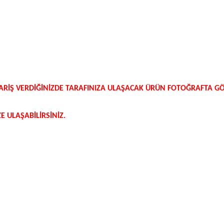
SİPARİŞ VERDİĞİNİZDE TARAFINIZA ULAŞACAK ÜRÜN FOTOĞRAFTA 
 ULAŞABİLİRSİNİZ.
etersiz gördüğünüz noktaları öneri formunu kullanarak tarafımıza iletebilirsi
Bu ürüne ilk yorumu siz yapın!
Yorum Yaz