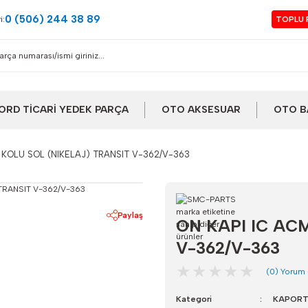
0 (506) 244 38 89
i:
TOPLU 
ORD TİCARİ YEDEK PARÇA
OTO AKSESUAR
OTO B
 KOLU SOL (NIKELAJ) TRANSIT V-362/V-363
Paylaş
ON KAPI IC AC
V-362/V-363
(0) Yorum
Kategori
KAPOR