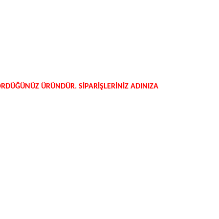
GÖRDÜĞÜNÜZ ÜRÜNDÜR. SİPARİŞLERİNİZ ADINIZA
niz.