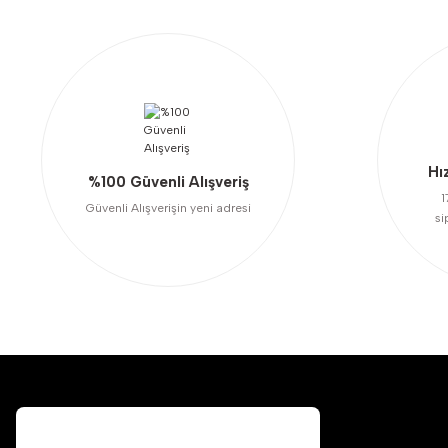
Ürün açıklamasında eksik bilgiler bulunuyor.
Ürün bilgilerinde hatalar bulunuyor.
Ürün fiyatı diğer sitelerden daha pahalı.
Bu ürüne benzer farklı alternatifler olmalı.
Hı
%100 Güvenli Alışveriş
1
Güvenli Alışverişin yeni adresi
si