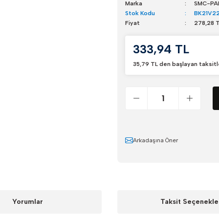
Marka
SMC-PA
Stok Kodu
BK21V2
Fiyat
278,28 
333,94 TL
35,79 TL den başlayan taksitl
Arkadaşına Öner
Yorumlar
Taksit Seçenekle