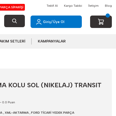
Teklif Al
Kargo Takibi
İletişim
Blog
PARÇA SİPARİŞİ
Giriş
/
Üye Ol
AKIM SETLERİ
KAMPANYALAR
MA KOLU SOL (NIKELAJ) TRANSIT
- 0.0 Puan
TA
,
XML-AKTARMA
,
FORD TİCARİ YEDEK PARÇA