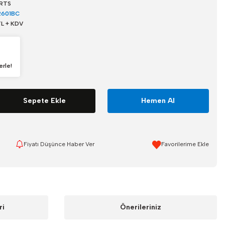
RTS
2601BC
TL + KDV
erle!
Sepete Ekle
Hemen Al
Fiyatı Düşünce Haber Ver
ri
Önerileriniz