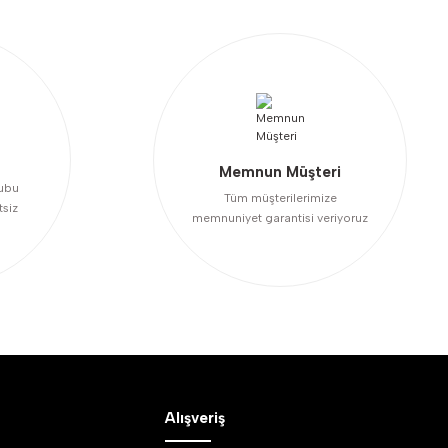
Memnun Müşteri
ubu
Tüm müşterilerimize
tsiz
memnuniyet garantisi veriyoruz
Alışveriş