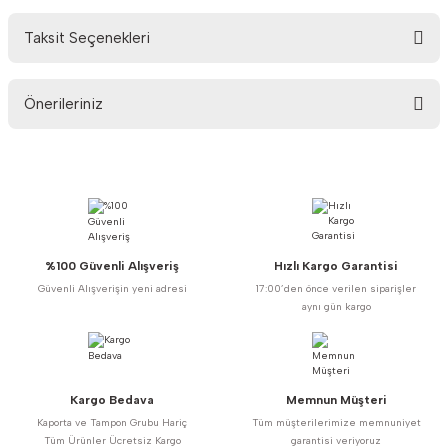
Taksit Seçenekleri
Bu ürüne ilk yorumu siz yapın!
Önerileriniz
Yorum Yaz
Bu ürünün fiyat bilgisi, resim, ürün açıklamalarında ve diğer konularda
yetersiz gördüğünüz noktaları öneri formunu kullanarak tarafımıza
iletebilirsiniz.
Görüş ve önerileriniz için teşekkür ederiz.
%100 Güvenli Alışveriş
Hızlı Kargo Garantisi
Ürün resmi kalitesiz, bozuk veya görüntülenemiyor.
Güvenli Alışverişin yeni adresi
17:00’den önce verilen siparişler
Ürün açıklamasında eksik bilgiler bulunuyor.
aynı gün kargo
Ürün bilgilerinde hatalar bulunuyor.
Ürün fiyatı diğer sitelerden daha pahalı.
Bu ürüne benzer farklı alternatifler olmalı.
Kargo Bedava
Memnun Müşteri
Kaporta ve Tampon Grubu Hariç
Tüm müşterilerimize memnuniyet
Tüm Ürünler Ücretsiz Kargo
garantisi veriyoruz