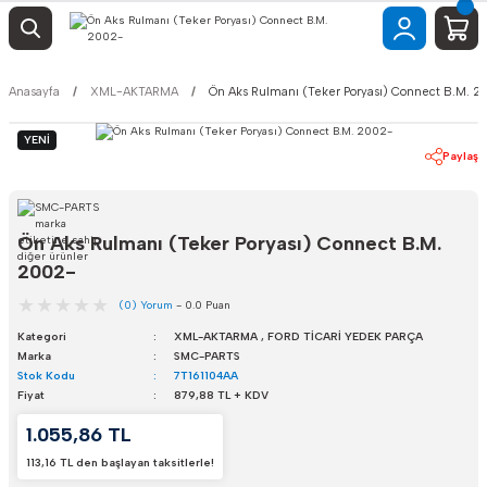
Anasayfa
XML-AKTARMA
Ön Aks Rulmanı (Teker Poryası) Connect B.M. 
YENİ
Paylaş
Ön Aks Rulmanı (Teker Poryası) Connect B.M.
2002-
(0) Yorum
- 0.0 Puan
Kategori
XML-AKTARMA
,
FORD TİCARİ YEDEK PARÇA
Marka
SMC-PARTS
Stok Kodu
7T161104AA
Fiyat
879,88 TL + KDV
1.055,86 TL
113,16 TL den başlayan taksitlerle!