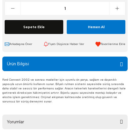
Sepete Ekle
Hemen Al
Arkadaşına Öner
Fiyatı Düşünce Haber Ver
Ürün Bilgisi
Ford Connect 2002 ve sonrası modeller için uyumlu ön porya, sağlam ve dayanıklı
yapısıyla uzun ömürlü kullanım sunar. Bilyalı rulman sistemi sayesinde sürüş sırasında
daha stabil ve sessiz bir performans sağlar. Aracın tekerlek hareketlerini dengeli hale
getirerek direksiyon hâkimiyetini artırır. Bıjonlu yapısı sayesinde montajı kolaydır ve
ekstra işlem gerektirmez. Orijinal ekipman kalitesinde üretilmiş olup güvenli ve
sorunsuz bir sürüş deneyimi sunar.
Yorumlar