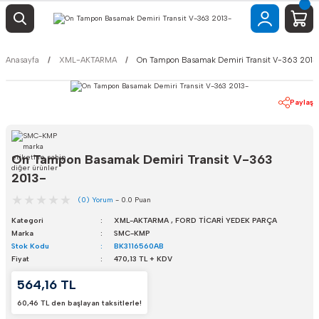
Anasayfa
XML-AKTARMA
On Tampon Basamak Demiri Transit V-363 2013
Paylaş
On Tampon Basamak Demiri Transit V-363
2013-
(0) Yorum
- 0.0 Puan
Kategori
XML-AKTARMA
,
FORD TİCARİ YEDEK PARÇA
Marka
SMC-KMP
Stok Kodu
BK3116560AB
Fiyat
470,13 TL + KDV
564,16 TL
60,46 TL den başlayan taksitlerle!