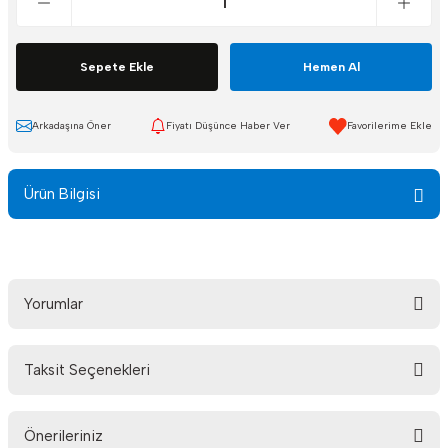
Sepete Ekle
Hemen Al
Arkadaşına Öner
Fiyatı Düşünce Haber Ver
Ürün Bilgisi
Yorumlar
Taksit Seçenekleri
Bu ürüne ilk yorumu siz yapın!
Önerileriniz