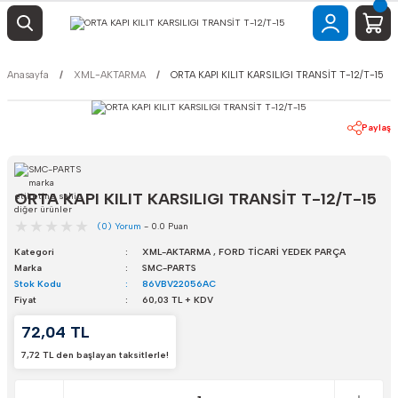
Anasayfa
XML-AKTARMA
ORTA KAPI KILIT KARSILIGI TRANSİT T-12/T-15
Paylaş
ORTA KAPI KILIT KARSILIGI TRANSİT T-12/T-15
(0) Yorum
- 0.0 Puan
Kategori
XML-AKTARMA
,
FORD TİCARİ YEDEK PARÇA
Marka
SMC-PARTS
Stok Kodu
86VBV22056AC
Fiyat
60,03 TL + KDV
72,04 TL
7,72 TL den başlayan taksitlerle!