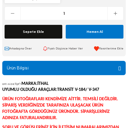
Sepete Ekle
Hemen Al
Arkadaşına Öner
Fiyatı Düşünce Haber Ver
Ürün Bilgisi
MARKA:İTHAL
ont-size:11pt">
UYUMLU OLDUĞU ARAÇLAR:
TRANSİT V-184/ V-347
ÜRÜN FOTOĞRAFLARI KENDİMİZE AİTTİR. TEMSİLİ DEĞİLDİR.
SİPARİŞ VERDİĞİNİZDE TARAFINIZA ULAŞACAK ÜRÜN
FOTOĞRAFTA GÖRDÜĞÜNÜZ ÜRÜNDÜR. SİPARİŞLERİNİZ
ADINIZA FATURALANDIRILIR.
SORU VE GÖRÜŞLERİNİZ İÇİN İLETİŞİM NUMARALARIMIZDAN