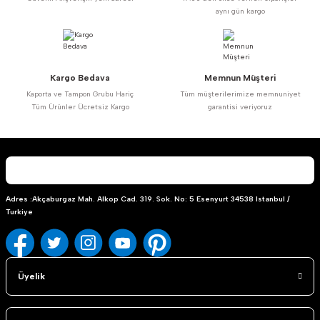
Ürün açıklamasında eksik bilgiler bulunuyor.
aynı gün kargo
Ürün bilgilerinde hatalar bulunuyor.
Ürün fiyatı diğer sitelerden daha pahalı.
Bu ürüne benzer farklı alternatifler olmalı.
Kargo Bedava
Memnun Müşteri
Kaporta ve Tampon Grubu Hariç
Tüm müşterilerimize memnuniyet
Tüm Ürünler Ücretsiz Kargo
garantisi veriyoruz
Gönder
Adres :Akçaburgaz Mah. Alkop Cad. 319. Sok. No: 5 Esenyurt 34538 Istanbul /
Turkiye
Üyelik