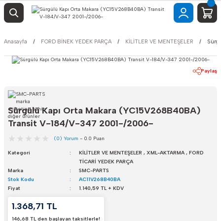
Anasayfa
FORD BİNEK YEDEK PARÇA
KİLİTLER VE MENTEŞELER
Sürg
Paylaş
Sürgülü Kapı Orta Makara (YC15V268B40BA)
Transit V-184/V-347 2001-/2006-
(0) Yorum
- 0.0 Puan
Kategori
KİLİTLER VE MENTEŞELER
,
XML-AKTARMA
,
FORD
TİCARİ YEDEK PARÇA
Marka
SMC-PARTS
Stok Kodu
AC11V268B40BA
Fiyat
1.140,59 TL + KDV
1.368,71 TL
146,68 TL den başlayan taksitlerle!