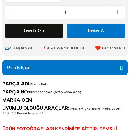
KLİMA-HAVALANDIRMA
FORD YEDEK PARÇA
KONTAKLAR
FREN-DEBRİYAJ
Sepete Ekle
Hemen Al
MOTOR-MEKANİK
KİLİTLER VE
ŞANZIMAN-VİTES
MENTEŞELER
Arkadaşına Öner
Fiyatı Düşünce Haber Ver
SENSÖRLER
KLİMA-HAVALANDIRMA
Ürün Bilgisi
KONTAKLAR
SİLECEKLER
PARÇA ADI:
Piston Kolu
MOTOR-MEKANİK
SÜZGEÇ VE ÇUBUKLAR
PARÇA NO:
BB3Q6200AAA (9C1Q 6200 AAA)
MARKA:OEM
ŞANZIMAN-VİTES
YÜRÜYEN-KAROSER
UYUMLU OLDUĞU ARAÇLAR:
Transit V-347 155PS 140PS 2006-
2012 2.2 Boxer/Jumper 06-
SENSÖRLER
ÜRÜN FOTOĞRAFLARI KENDİMİZE AİTTİR. TEMSİLİ