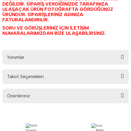
SİLECEKLER
DEĞİLDİR. SİPARİŞ VERDİĞİNİZDE TARAFINIZA
ULAŞACAK ÜRÜN FOTOĞRAFTA GÖRDÜĞÜNÜZ
ÜRÜNDÜR. SİPA
RİŞLERİNİZ ADINIZA
SÜZGEÇ VE ÇUBUKLAR
FATURALANDIRILIR.
SORU VE GÖRÜŞLERİNİZ İÇİN İLETİŞİM
YÜRÜYEN-KAROSER
NUMARALARIMIZDAN BİZE ULAŞABİLİRSİNİZ.
Yorumlar
Taksit Seçenekleri
Bu ürüne ilk yorumu siz yapın!
Önerileriniz
Yorum Yaz
Bu ürünün fiyat bilgisi, resim, ürün açıklamalarında ve diğer konularda
yetersiz gördüğünüz noktaları öneri formunu kullanarak tarafımıza
iletebilirsiniz.
Görüş ve önerileriniz için teşekkür ederiz.