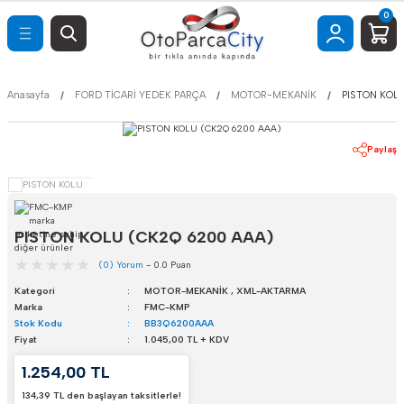
0
Geri Dön
Geri Dön
Geri Dön
Geri Dön
K YEDEK PARÇA
İ YEDEK PARÇA
UAR
SETLERİ
Anasayfa
FORD TİCARİ YEDEK PARÇA
MOTOR-MEKANİK
PISTON KOL
AYDINLATMA
AKS-AKS TAŞIYICILAR
AKS-AKS TAŞIYICILAR
FORD BAKIM SETLERİ
Paylaş
BORULAR VE
İÇ AKSESUAR
FİAT BAKIM SETLERİ
BAGAJ AMORTİSÖRLERİ
HORTUMLAR
BORULAR VE
APORTA
OPEL BAKIM SETLERİ
DEPO-KAPAK
HORTUMLAR
PISTON KOLU (CK2Q 6200 AAA)
HYUNDAİ BAKIM
UNİNG
DEPO-KAPAK
ELEKTRİK AKSAM
SETLERİ
(0) Yorum
- 0.0 Puan
Kategori
MOTOR-MEKANİK
,
XML-AKTARMA
DÜĞMELER
FREN-DEBRİYAJ
HONDA BAKIM SETLERİ
Marka
FMC-KMP
Stok Kodu
BB3Q6200AAA
Fiyat
1.045,00 TL + KDV
KİLİTLER VE
ELEKTRİK AKSAM
MENTEŞELER
1.254,00 TL
134,39 TL den başlayan taksitlerle!
FİLTRELER