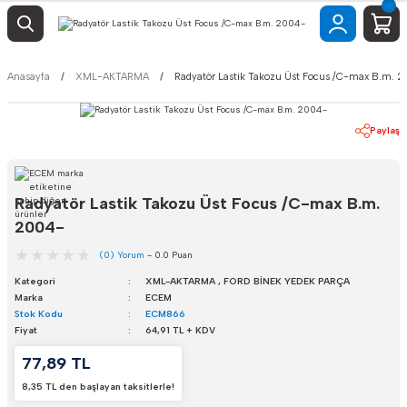
Anasayfa
XML-AKTARMA
Radyatör Lastik Takozu Üst Focus /C-max B.m. 
Paylaş
Radyatör Lastik Takozu Üst Focus /C-max B.m.
2004-
(0) Yorum
- 0.0 Puan
Kategori
XML-AKTARMA
,
FORD BİNEK YEDEK PARÇA
Marka
ECEM
Stok Kodu
ECM866
Fiyat
64,91 TL + KDV
77,89 TL
8,35 TL den başlayan taksitlerle!