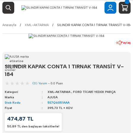
Anasayfa
XML-AKTARMA
SILINDIR KAPAK CONTA 1 TIRNAK TRANSİT V-184
Paylaş
SILINDIR KAPAK CONTA 1 TIRNAK TRANSİT V-
184
(0) Yorum
- 0.0 Puan
Kategori
XML-AKTARMA
,
FORD TİCARİ YEDEK PARÇA
Marka
AJUSA
Stok Kodu
5S7Q6051AAA
Fiyat
395,73 TL + KDV
474,87 TL
50,89 TL den başlayan taksitlerle!