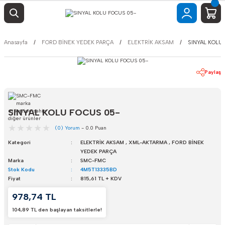
Anasayfa
FORD BİNEK YEDEK PARÇA
ELEKTRİK AKSAM
SINYAL KOLU
Paylaş
SINYAL KOLU FOCUS 05-
(0) Yorum
- 0.0 Puan
Kategori
ELEKTRİK AKSAM
,
XML-AKTARMA
,
FORD BİNEK
YEDEK PARÇA
Marka
SMC-FMC
Stok Kodu
4M5T13335BD
Fiyat
815,61 TL + KDV
978,74 TL
104,89 TL den başlayan taksitlerle!