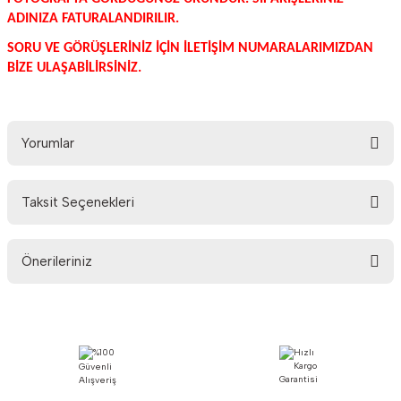
ADINIZA FATURALANDIRILIR.
SORU VE GÖRÜŞLERİNİZ İÇİN İLETİŞİM NUMARALARIMIZDAN
BİZE ULAŞABİLİRSİNİZ.
Yorumlar
Taksit Seçenekleri
Bu ürüne ilk yorumu siz yapın!
Önerileriniz
Yorum Yaz
Bu ürünün fiyat bilgisi, resim, ürün açıklamalarında ve diğer konularda
yetersiz gördüğünüz noktaları öneri formunu kullanarak tarafımıza
iletebilirsiniz.
Görüş ve önerileriniz için teşekkür ederiz.