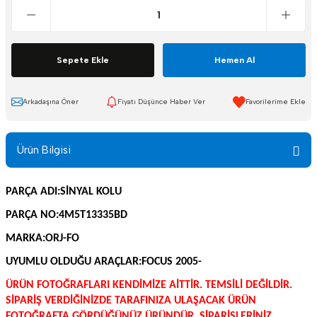
Sepete Ekle
Hemen Al
Arkadaşına Öner
Fiyatı Düşünce Haber Ver
Ürün Bilgisi
PARÇA ADI:SİNYAL KOLU
PARÇA NO:4M5T13335BD
MARKA:ORJ-FO
UYUMLU OLDUĞU ARAÇLAR:FOCUS 2005-
ÜRÜN FOTOĞRAFLARI KENDİMİZE AİTTİR. TEMSİLİ DEĞİLDİR.
SİPARİŞ VERDİĞİNİZDE TARAFINIZA ULAŞACAK ÜRÜN
FOTOĞRAFTA GÖRDÜĞÜNÜZ ÜRÜNDÜR. SİPARİŞLERİNİZ