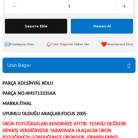
Sepete Ekle
Hemen Al
Arkadaşına Öner
Fiyatı Düşünce Haber Ver
Ürün Bilgisi
PARÇA ADI:SİNYAL KOLU
PARÇA NO:4M5T13335AA
MARKA:İTHAL
UYUMLU OLDUĞU ARAÇLAR:FOCUS 2005-
ÜRÜN FOTOĞRAFLARI KENDİMİZE AİTTİR. TEMSİLİ DEĞİLDİR.
SİPARİŞ VERDİĞİNİZDE TARAFINIZA ULAŞACAK ÜRÜN
FOTOĞRAFTA GÖRDÜĞÜNÜZ ÜRÜNDÜR. SİPARİŞLERİNİZ