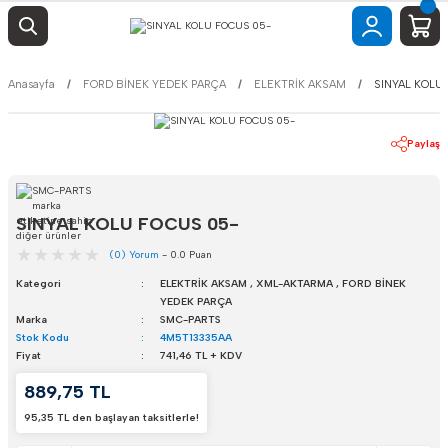
Anasayfa
FORD BİNEK YEDEK PARÇA
ELEKTRİK AKSAM
SINYAL KOLU
Paylaş
SINYAL KOLU FOCUS 05-
(0) Yorum
- 0.0 Puan
Kategori
ELEKTRİK AKSAM
,
XML-AKTARMA
,
FORD BİNEK
YEDEK PARÇA
Marka
SMC-PARTS
Stok Kodu
4M5T13335AA
Fiyat
741,46 TL + KDV
889,75 TL
95,35 TL den başlayan taksitlerle!