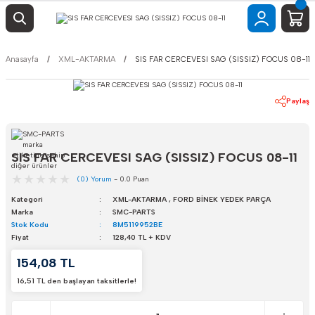
Anasayfa
XML-AKTARMA
SIS FAR CERCEVESI SAG (SISSIZ) FOCUS 08-11
Paylaş
SIS FAR CERCEVESI SAG (SISSIZ) FOCUS 08-11
(0) Yorum
- 0.0 Puan
Kategori
XML-AKTARMA
,
FORD BİNEK YEDEK PARÇA
Marka
SMC-PARTS
Stok Kodu
8M5119952BE
Fiyat
128,40 TL + KDV
154,08 TL
16,51 TL den başlayan taksitlerle!