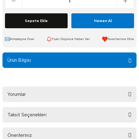
Sepete Ekle
Hemen Al
Arkadaşına Öner
Fiyatı Düşünce Haber Ver
Ürün Bilgisi
Yorumlar
Taksit Seçenekleri
Bu ürüne ilk yorumu siz yapın!
Önerileriniz