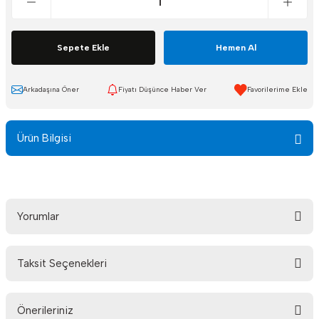
Sepete Ekle
Hemen Al
Arkadaşına Öner
Fiyatı Düşünce Haber Ver
Ürün Bilgisi
Yorumlar
Taksit Seçenekleri
Bu ürüne ilk yorumu siz yapın!
Önerileriniz