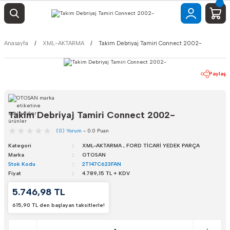
Anasayfa
XML-AKTARMA
Takim Debriyaj Tamiri Connect 2002-
Paylaş
Takim Debriyaj Tamiri Connect 2002-
(0) Yorum
- 0.0 Puan
Kategori
XML-AKTARMA
,
FORD TİCARİ YEDEK PARÇA
Marka
OTOSAN
Stok Kodu
2T147C623FAN
Fiyat
4.789,15 TL + KDV
5.746,98 TL
615,90 TL den başlayan taksitlerle!