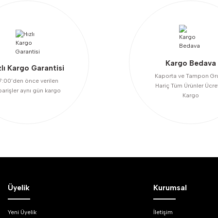
Kargo Bedava
zlı Kargo Garantisi
Kaporta ve Tampon Gr
7:00’den önce verilen
Hariç Tüm Ürünler Ücre
Gönder
parişler aynı gün kargo
Kargo
Üyelik
Kurumsal
Yeni Üyelik
İletişim