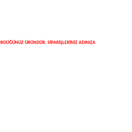
GÖRDÜĞÜNÜZ ÜRÜNDÜR. SİPARİŞLERİNİZ ADINIZA
niz.