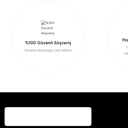
Ürün fiyatı diğer sitelerden daha pahalı.
Bu ürüne benzer farklı alternatifler olmalı.
Hı
%100 Güvenli Alışveriş
1
Güvenli Alışverişin yeni adresi
si