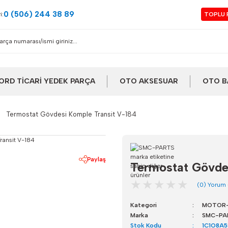
0 (506) 244 38 89
i:
TOPLU 
ORD TİCARİ YEDEK PARÇA
OTO AKSESUAR
OTO B
Termostat Gövdesi Komple Transit V-184
Paylaş
Termostat Gövde
(0) Yorum
Kategori
MOTOR-
Marka
SMC-PA
Stok Kodu
1C1O8A