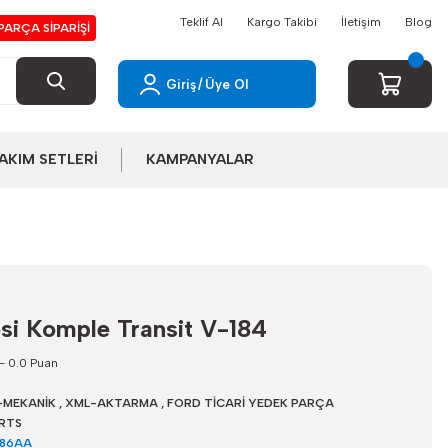
Teklif Al
Kargo Takibi
İletişim
Blog
PARÇA SİPARİŞİ
Giriş
/
Üye Ol
AKIM SETLERİ
KAMPANYALAR
si Komple Transit V-184
- 0.0 Puan
MEKANİK
,
XML-AKTARMA
,
FORD TİCARİ YEDEK PARÇA
RTS
586AA