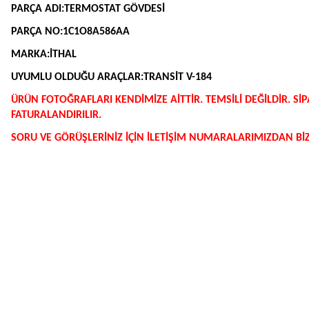
PARÇA ADI:TERMOSTAT GÖVDESİ
PARÇA NO:1C1O8A586AA
MARKA:İTHAL
UYUMLU OLDUĞU ARAÇLAR:TRANSİT V-184
ÜRÜN FOTOĞRAFLARI KENDİMİZE AİTTİR. TEMSİLİ DEĞİLDİR. 
FATURALANDIRILIR.
SORU VE GÖRÜŞLERİNİZ İÇİN İLETİŞİM NUMARALARIMIZDAN BİZE
Bu ürünün fiyat bilgisi, resim, ürün açıklamalarında ve diğer konularda y
Görüş ve önerileriniz için teşekkür ederiz.
Ürün resmi kalitesiz, bozuk veya görüntülenemiyor.
Ürün açıklamasında eksik bilgiler bulunuyor.
Ürün bilgilerinde hatalar bulunuyor.