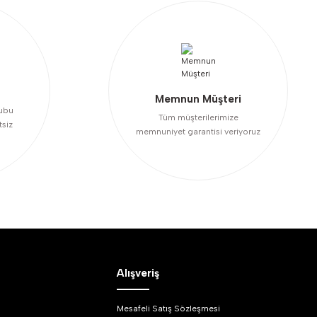
Memnun Müşteri
ubu
Tüm müşterilerimize
tsiz
memnuniyet garantisi veriyoruz
Alışveriş
Mesafeli Satış Sözleşmesi