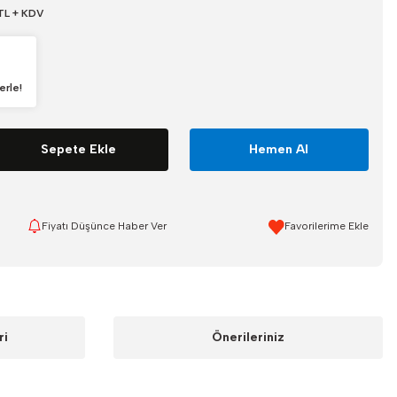
TL + KDV
erle!
Sepete Ekle
Hemen Al
Fiyatı Düşünce Haber Ver
ri
Önerileriniz