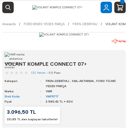
Anasayfa
FORD BİNEK YEDEK PARÇA
FREN-DEBRİYAJ
VOLANT KOMP
Paylaş
VOLANT KOMPLE CONNECT 07>
(0) Yorum
- 0.0 Puan
Kategori
FREN-DEBRİYAJ
,
XML-AKTARMA
,
FORD TİCARİ
YEDEK PARÇA
Marka
VMR
Stok Kodu
VMFR717
Fiyat
2.580,42 TL + KDV
3.096,50 TL
331,85 TL den başlayan taksitlerle!