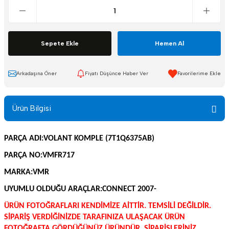
Sepete Ekle
Hemen Al
Arkadaşına Öner
Fiyatı Düşünce Haber Ver
Ürün Bilgisi
PARÇA ADI:VOLANT KOMPLE (7T1Q6375AB)
PARÇA NO:VMFR717
MARKA:VMR
UYUMLU OLDUĞU ARAÇLAR:CONNECT 2007-
ÜRÜN FOTOĞRAFLARI KENDİMİZE AİTTİR. TEMSİLİ DEĞİLDİR.
SİPARİŞ VERDİĞİNİZDE TARAFINIZA ULAŞACAK ÜRÜN
FOTOĞRAFTA GÖRDÜĞÜNÜZ ÜRÜNDÜR. SİPARİŞLERİNİZ