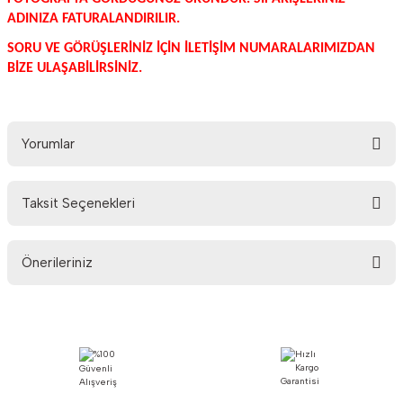
ADINIZA FATURALANDIRILIR.
SORU VE GÖRÜŞLERİNİZ İÇİN İLETİŞİM NUMARALARIMIZDAN
BİZE ULAŞABİLİRSİNİZ.
Yorumlar
Taksit Seçenekleri
Bu ürüne ilk yorumu siz yapın!
Önerileriniz
Yorum Yaz
Bu ürünün fiyat bilgisi, resim, ürün açıklamalarında ve diğer konularda
yetersiz gördüğünüz noktaları öneri formunu kullanarak tarafımıza
iletebilirsiniz.
Görüş ve önerileriniz için teşekkür ederiz.