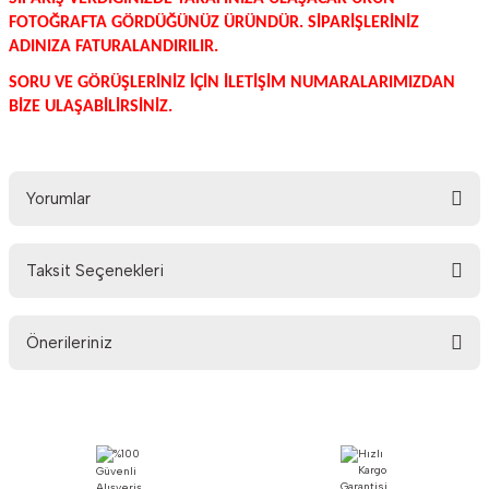
FOTOĞRAFTA GÖRDÜĞÜNÜZ ÜRÜNDÜR. SİPARİŞLERİNİZ
ADINIZA FATURALANDIRILIR.
SORU VE GÖRÜŞLERİNİZ İÇİN İLETİŞİM NUMARALARIMIZDAN
BİZE ULAŞABİLİRSİNİZ.
Yorumlar
Taksit Seçenekleri
Bu ürüne ilk yorumu siz yapın!
Önerileriniz
Yorum Yaz
Bu ürünün fiyat bilgisi, resim, ürün açıklamalarında ve diğer konularda
yetersiz gördüğünüz noktaları öneri formunu kullanarak tarafımıza
iletebilirsiniz.
Görüş ve önerileriniz için teşekkür ederiz.