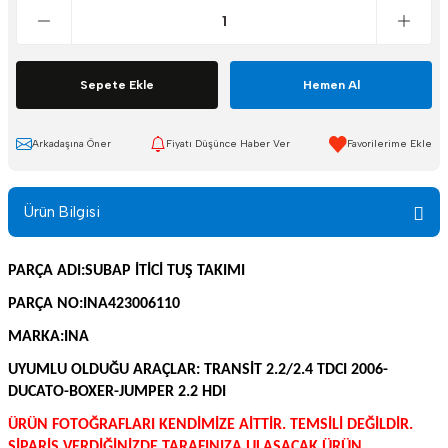
Sepete Ekle
Hemen Al
Arkadaşına Öner
Fiyatı Düşünce Haber Ver
Ürün Bilgisi
PARÇA ADI:SUBAP İTİCİ TUŞ TAKIMI
PARÇA NO:INA423006110
MARKA:INA
UYUMLU OLDUĞU ARAÇLAR:
TRANSİT 2.2/2.4 TDCI 2006-
DUCATO-BOXER-JUMPER 2.2 HDI
ÜRÜN FOTOĞRAFLARI KENDİMİZE AİTTİR. TEMSİLİ DEĞİLDİR.
SİPARİŞ VERDİĞİNİZDE TARAFINIZA ULAŞACAK ÜRÜN