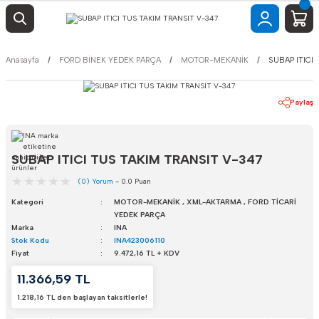
Anasayfa
FORD BİNEK YEDEK PARÇA
MOTOR-MEKANİK
SUBAP ITICI
Paylaş
SUBAP ITICI TUS TAKIM TRANSIT V-347
(0) Yorum
- 0.0 Puan
Kategori
MOTOR-MEKANİK
,
XML-AKTARMA
,
FORD TİCARİ
YEDEK PARÇA
Marka
INA
Stok Kodu
INA423006110
Fiyat
9.472,16 TL + KDV
11.366,59 TL
1.218,16 TL den başlayan taksitlerle!