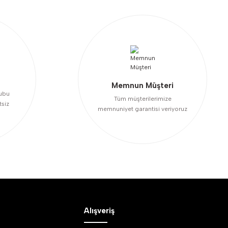
Memnun Müşteri
ubu
Tüm müşterilerimize
tsiz
memnuniyet garantisi veriyoruz
Alışveriş