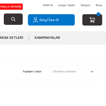
Teklif Al
Kargo Takibi
İletişim
Blog
PARÇA SİPARİŞİ
Giriş
/
Üye Ol
AKIM SETLERİ
KAMPANYALAR
Toplam 1 ürün