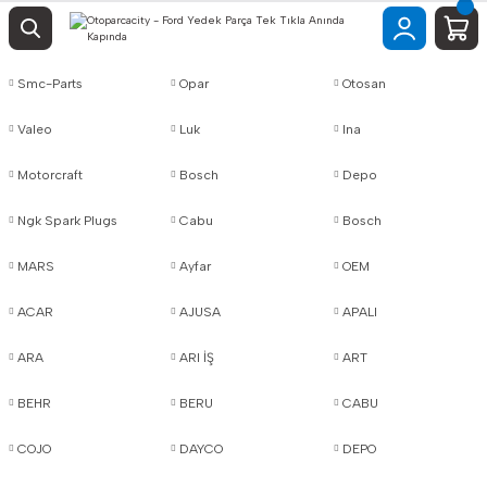
Smc-Parts
Opar
Otosan
Valeo
Luk
Ina
Motorcraft
Bosch
Depo
Ngk Spark Plugs
Cabu
Bosch
MARS
Ayfar
OEM
ACAR
AJUSA
APALI
ARA
ARI İŞ
ART
BEHR
BERU
CABU
COJO
DAYCO
DEPO