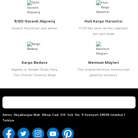
%100 Güvenli Alışveriş
Hızlı Kargo Garantisi
Güvenli Alışverişin yeni adresi
17:00’den önce verilen siparişler
aynı gün kargo
Kargo Bedava
Memnun Müşteri
Kaporta ve Tampon Grubu Hariç
Tüm müşterilerimize memnuniyet
Tüm Ürünler Ücretsiz Kargo
garantisi veriyoruz
Adres :Akçaburgaz Mah. Alkop Cad. 319. Sok. No: 5 Esenyurt 34538 Istanbul /
Turkiye