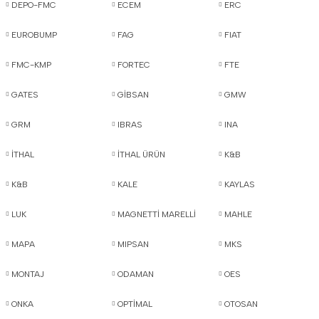
DEPO-FMC
ECEM
ERC
EUROBUMP
FAG
FIAT
FMC-KMP
FORTEC
FTE
GATES
GİBSAN
GMW
GRM
IBRAS
INA
İTHAL
İTHAL ÜRÜN
K&B
K&B
KALE
KAYLAS
LUK
MAGNETTİ MARELLİ
MAHLE
MAPA
MIPSAN
MKS
MONTAJ
ODAMAN
OES
ONKA
OPTİMAL
OTOSAN