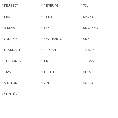
PEUGEOT
PIERBURG
POJ
PRS
REINZ
SACHS
SILBAK
SKF
SMC-FMC
SMC-KMP
SMC-PARTS
SMF
STANDART
SUPSAN
TAIWAN
TEK CONTA
TIMKEN
TIRSAN
TRW
TURTEL
VEKA
VİSTEON
VMR
VOTTO
YERLİ ÜRÜN